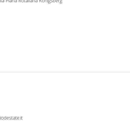
lla Piana Rotaliana Königsberg
iodestate.it