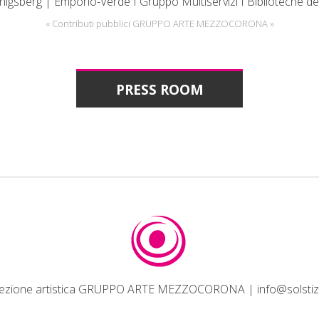
nigsberg | Emporio-Verde I Gruppo Multiservizi I Biblioteche de
« Contributi pubblici GRUPPO ARTE MEZZOCORONA »
PRESS ROOM
ezione artistica GRUPPO ARTE MEZZOCORONA |
info@solstiz